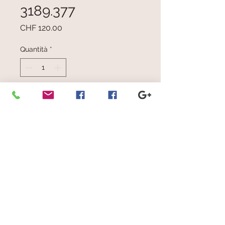
3189.377
Prezzo
CHF 120.00
Quantità
*
Aggiungi al carrello
Bianco e nero
© 2023 by Scarves Wraps. Proudly
created with
Wix.com
info@mysite.com
/
123-456-7890