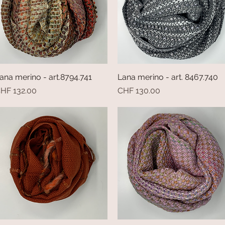
ana merino - art.8794.741
Vista rapida
Lana merino - art. 8467.740
Vista rapida
rezzo
Prezzo
HF 132.00
CHF 130.00