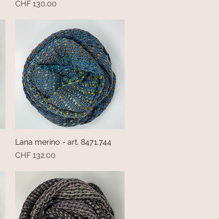
Prezzo
CHF 130.00
Lana merino - art. 8471.744
Vista rapida
Prezzo
CHF 132.00