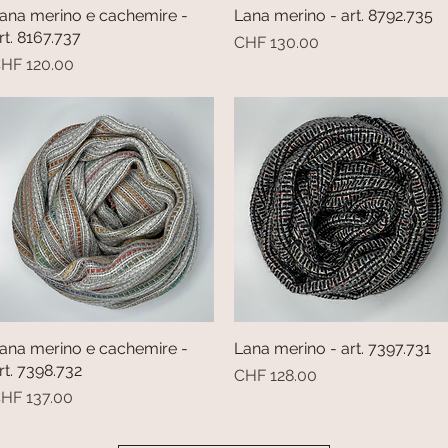
ana merino e cachemire -
Vista rapida
Lana merino - art. 8792.735
Vista rapida
rt. 8167.737
Prezzo
CHF 130.00
rezzo
HF 120.00
ana merino e cachemire -
Vista rapida
Lana merino - art. 7397.731
Vista rapida
rt. 7398.732
Prezzo
CHF 128.00
rezzo
HF 137.00