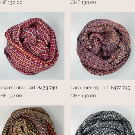
rezzo
Prezzo
HF 130.00
CHF 130.00
ana merino - art. 8473.746
Vista rapida
Lana merino - art. 8472.745
Vista rapida
rezzo
Prezzo
HF 132.00
CHF 130.00