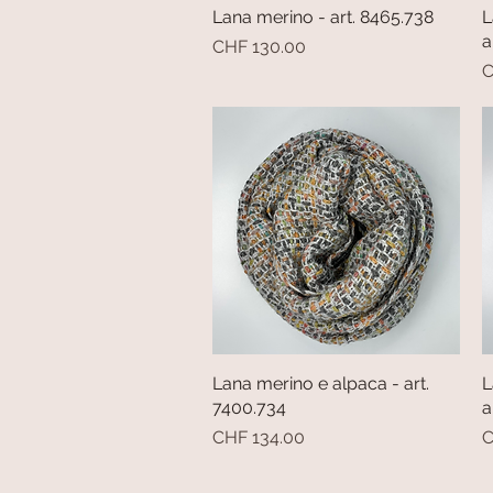
Lana merino - art. 8465.738
Vista rapida
L
a
Prezzo
CHF 130.00
P
C
Lana merino e alpaca - art.
Vista rapida
L
7400.734
a
Prezzo
P
CHF 134.00
C