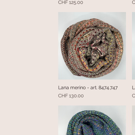
Prezzo
P
CHF 125.00
C
Lana merino - art. 8474.747
Vista rapida
L
Prezzo
P
CHF 130.00
C