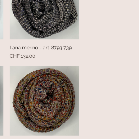
Lana merino - art. 8793.739
Vista rapida
Prezzo
CHF 132.00