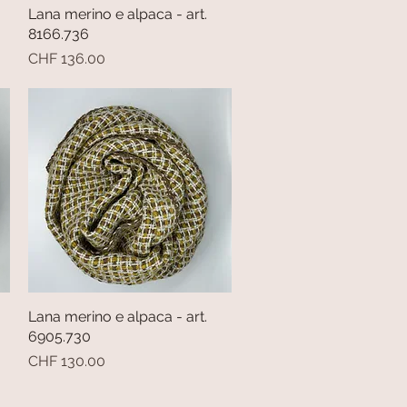
Lana merino e alpaca - art.
Vista rapida
8166.736
Prezzo
CHF 136.00
Lana merino e alpaca - art.
Vista rapida
6905.730
Prezzo
CHF 130.00