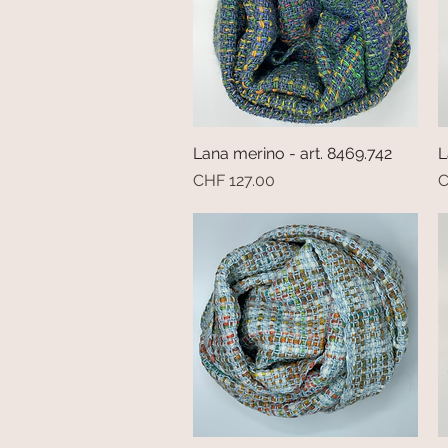
Lana merino - art. 8469.742
Vista rapida
L
Prezzo
P
CHF 127.00
C