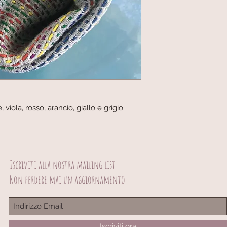
 viola, rosso, arancio, giallo e grigio
Iscriviti alla nostra mailing list
Non perdere mai un aggiornamento
© 2023 by Scarves Wraps. Proudly created with
Wix.com
info@mysite.com
/ 123-456-7890
Iscriviti ora