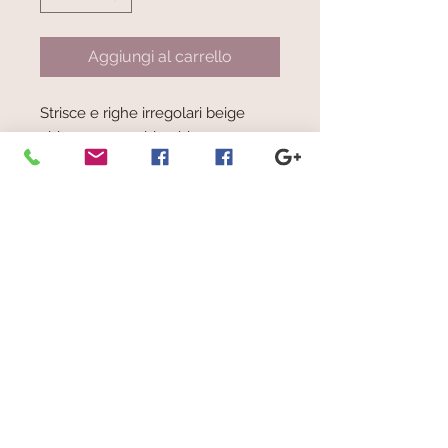
Aggiungi al carrello
Strisce e righe irregolari beige
chiaro e scuro, blu chiaro,
arancione, varie tonalità di verde,
azzurro, marrone, giallo ocra, grigio
chiaro e scuro, bianco
© 2023 by Scarves Wraps. Proudly
created with
Wix.com
info@mysite.com
/
123-456-7890
Iscriviti alla nostra mailing list