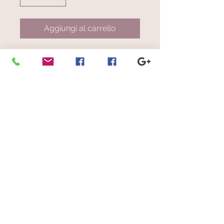
Aggiungi al carrello
Art. 0191.32
Righe nelle tonalità di blu, viola,
beige, celeste, bianco
© 2023 by Scarves Wraps. Proudly
created with
Wix.com
info@mysite.com
/
123-456-7890
Iscriviti alla nostra mailing list
Non perdere mai un aggiornamento