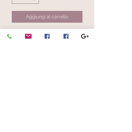
Aggiungi al carrello
Art. 1312.115
Righe nelle tonalità di verde, grigio
chiaro e scuro, giallo
© 2023 by Scarves Wraps. Proudly
created with
Wix.com
info@mysite.com
/
123-456-7890
Iscriviti alla nostra mailing list
Non perdere mai un aggiornamento