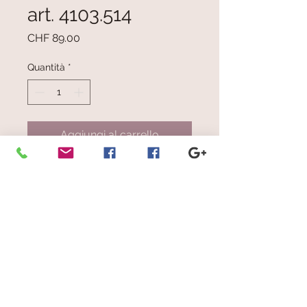
art. 4103.514
Prezzo
CHF 89.00
Quantità
*
Aggiungi al carrello
Mélange fucsia, marrone, grigio
chiaro e scuro, blu pallido e bianco
Dimensioni: cm 23.5x186
© 2023 by Scarves Wraps. Proudly