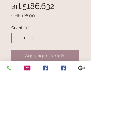
art.5186.632
Prezzo
CHF 128.00
Quantità
*
Aggiungi al carrello
Mélange in varie toalità di celeste,
verde, beige chiaro e scuro, grigio
chiaro e scuro, bianco perla
Dimensioni: cm 29 x 190