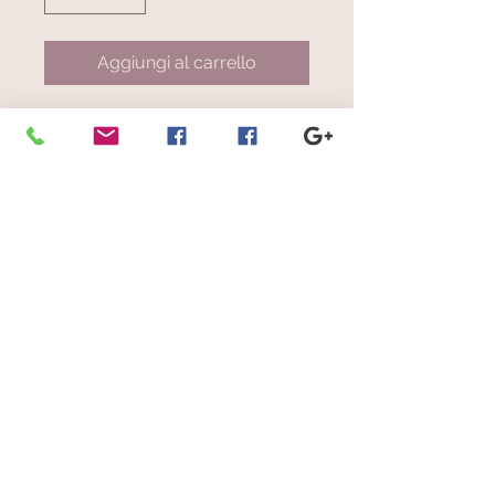
Aggiungi al carrello
Art. 1048.181
Righe grigio chiaro su base grigio
perla
© 2023 by Scarves Wraps. Proudly
created with
Wix.com
info@mysite.com
/
123-456-7890
Iscriviti alla nostra mailing list
Non perdere mai un aggiornamento