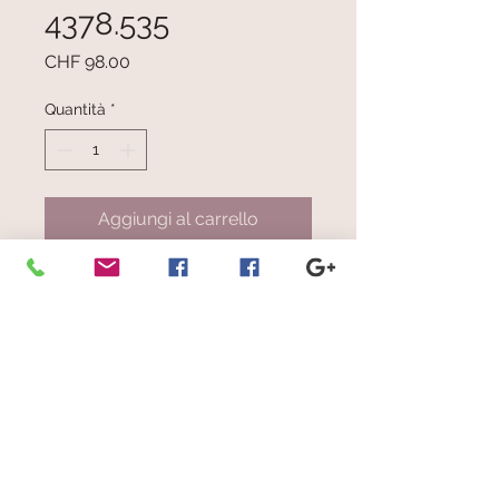
4378.535
Prezzo
CHF 98.00
Quantità
*
Aggiungi al carrello
Righe mélange verdognolo, beige,
bianco, arancio pallido, viola scuro
su base beige scuro
Dimensioni: cm 26x190