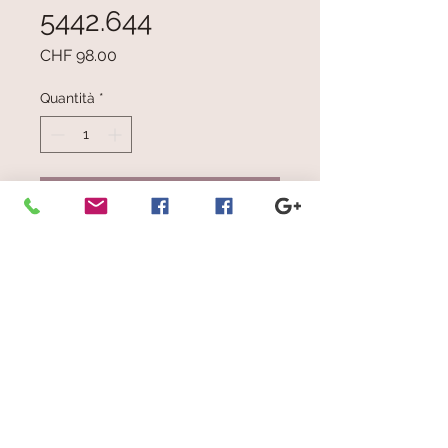
5442.644
Prezzo
CHF 98.00
Quantità
*
Aggiungi al carrello
Bianco, rosso, viola e rosa pallido
Dimensioni: cm 28 x 190
© 2023 by Scarves Wraps. Proudly
created with
Wix.com