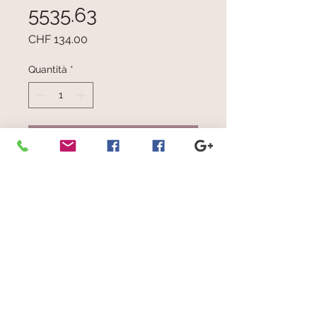
5535.63
Prezzo
CHF 134.00
Quantità
*
Aggiungi al carrello
Multicolore
Dimensioni: cm 34.5 x 190
© 2023 by Scarves Wraps. Proudly
created with
Wix.com