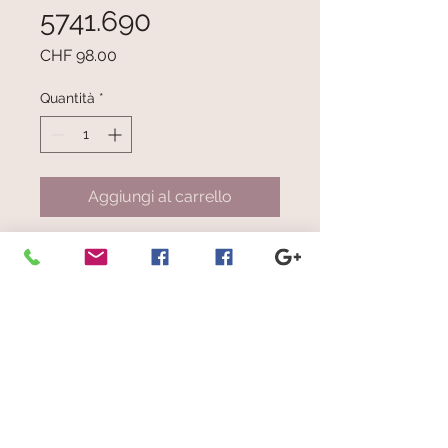
5741.690
Prezzo
CHF 98.00
Quantità
*
Aggiungi al carrello
Giallo ocra con righe verticali e
orizzontali sporgenti lateralmente
color mélange verdognolo, biano,
arancio, marrone e beige
Dimensioni: cm 33 x 190