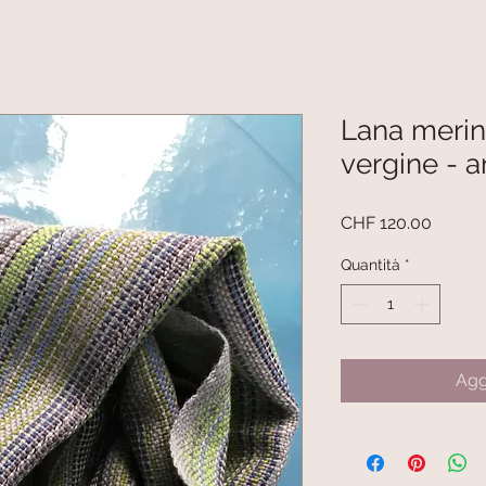
Lana merin
vergine - a
Prezzo
CHF 120.00
Quantità
*
Agg