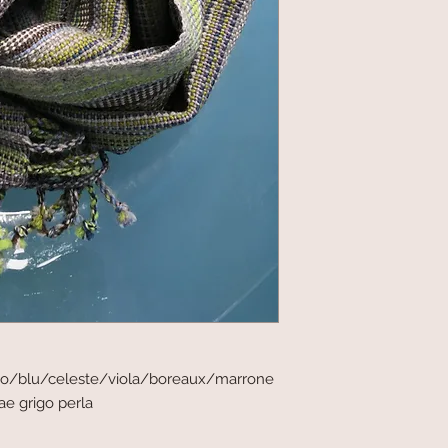
io/blu/celeste/viola/boreaux/marrone
ae grigo perla