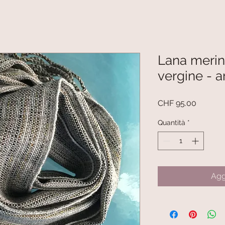
Lana merin
vergine - a
Prezzo
CHF 95.00
Quantità
*
Agg