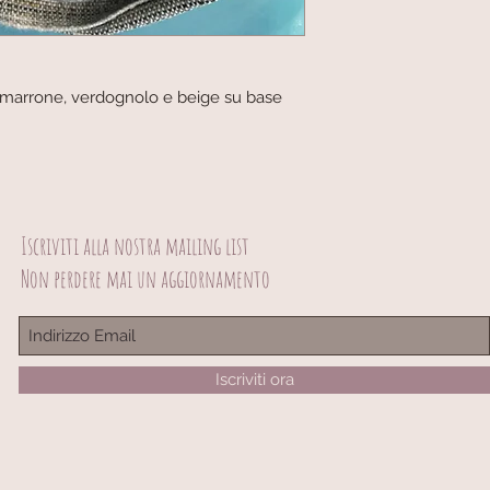
o, marrone, verdognolo e beige su base
Iscriviti alla nostra mailing list
Non perdere mai un aggiornamento
© 2023 by Scarves Wraps. Proudly created with
Wix.com
info@mysite.com
/ 123-456-7890
Iscriviti ora