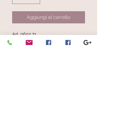
Aggiungi al carrello
Art. 0602.71
Righe mélange rosa, turchese,
verde,bordeaux, giallo, viola, nero,
grigio, tessuto in grigio perla
© 2023 by Scarves Wraps. Proudly
created with
Wix.com
info@mysite.com
/
123-456-7890
Iscriviti alla nostra mailing list
Non perdere mai un aggiornamento