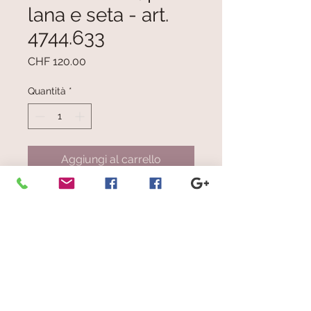
lana e seta - art.
4744.633
Prezzo
CHF 120.00
Quantità
*
Aggiungi al carrello
Mélange celeste, verde, rosso,
arancio, celeste, bianco panna,
beige, viola
Dimensioni: cm 32.5 x 187