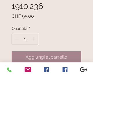
1910.236
Prezzo
CHF 95.00
Quantità
*
Aggiungi al carrello
Righe cangianti/brillanti nei colori
viola chiaro e scuro, arancio, grigio
scuro, beige chiaro e scuro su
base grigio perla