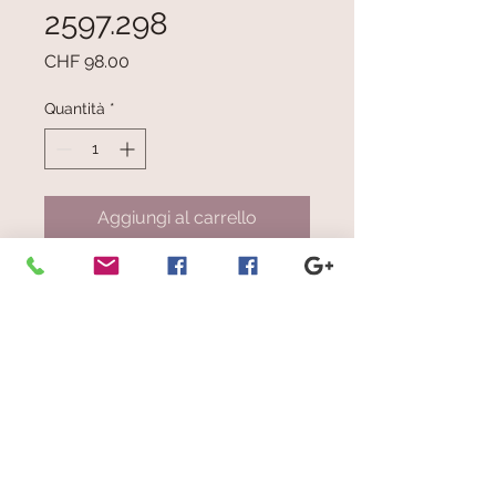
2597.298
Prezzo
CHF 98.00
Quantità
*
Aggiungi al carrello
Sciarpa a righe nelle toanlità di
giallo, marrone scuro, beige,
azzurro, verde acqua, grigio chiaro
e scuro, blu e bianco