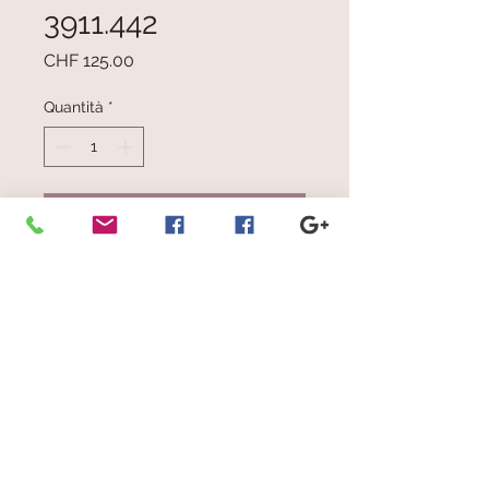
3911.442
Prezzo
CHF 125.00
Quantità
*
Aggiungi al carrello
Righe/strisce orizzontali e verticali
multicolore
© 2023 by Scarves Wraps. Proudly
created with
Wix.com