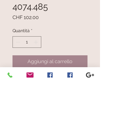
4074.485
Prezzo
CHF 102.00
Quantità
*
Aggiungi al carrello
Lineette multicolore celeste, blu,
viola, bianco, arancio, verdognolo,
rosso e giallo
Dimensioni: cm 31x186