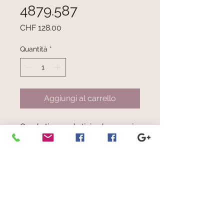
4879.587
Prezzo
CHF 128.00
Quantità
*
Aggiungi al carrello
Quadrati e quadratini color arancio
chiaro e scuro, marrone chiaro e
scuro, giallo, grigio/celeste,
arancio ruggine, verde chiaro,
bianco, giallo senape
Dimensioni: cm 32.5 x 186