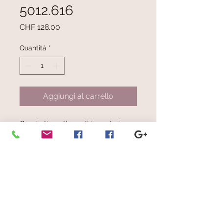
5012.616
Prezzo
CHF 128.00
Quantità
*
Aggiungi al carrello
Quadrati e rettangoli irregolari
bordati di nero - colore giallo
chiaro e scuro, varie tonalità di
verde, rosa, blu chiaro e scuro,
celeste, arancio, fucsia, viola
Dimensioni: cm 28 x 190