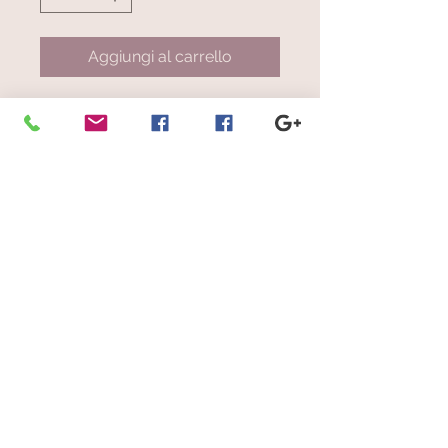
Aggiungi al carrello
Art. 0294.14
Stola a righe multicolore su base
brigio scuro
© 2023 by Scarves Wraps. Proudly
created with
Wix.com
info@mysite.com
/
123-456-7890
Iscriviti alla nostra mailing list
Non perdere mai un aggiornamento