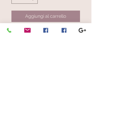
Aggiungi al carrello
Art. 0823.58
Strisce colorate
© 2023 by Scarves Wraps. Proudly
created with
Wix.com
info@mysite.com
/
123-456-7890
Iscriviti alla nostra mailing list
Non perdere mai un aggiornamento