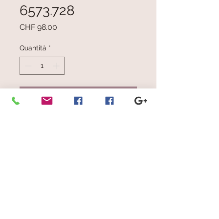
6573.728
Prezzo
CHF 98.00
Quantità
*
Aggiungi al carrello
Grigio chiaro e nero
Dimensioni: cm 25 x 190
© 2023 by Scarves Wraps. Proudly
created with
Wix.com