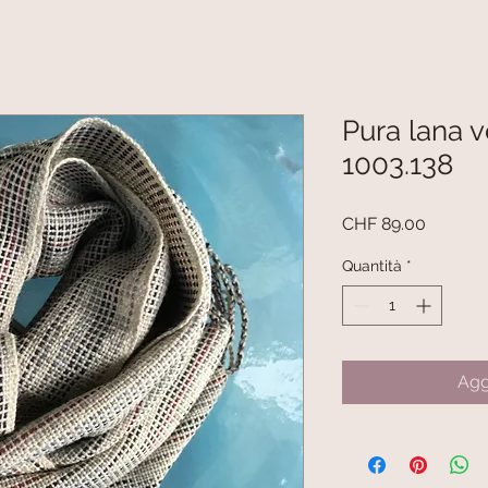
Pura lana v
1003.138
Prezzo
CHF 89.00
Quantità
*
Agg