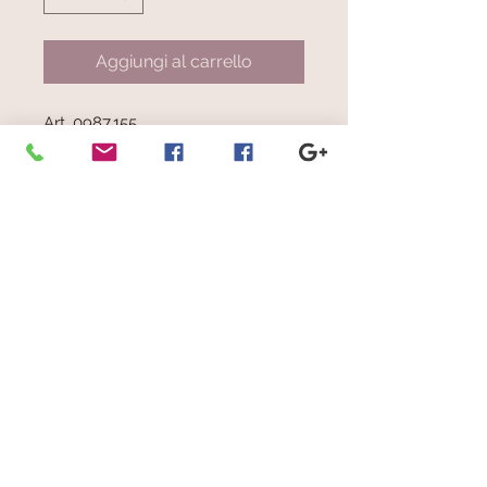
Aggiungi al carrello
Art. 0987.155
Righe nelle tonalità di
grigio/nero/beige su base grigio
perla
© 2023 by Scarves Wraps. Proudly
created with
Wix.com
info@mysite.com
/
123-456-7890
Iscriviti alla nostra mailing list
Non perdere mai un aggiornamento