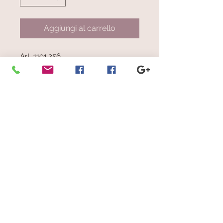
Aggiungi al carrello
Art. 1191.256
Righe colore rosso, tonalità di
grigio, celeste e beige tessuto su
base color rosso
© 2023 by Scarves Wraps. Proudly
created with
Wix.com
info@mysite.com
/
123-456-7890
Iscriviti alla nostra mailing list
Non perdere mai un aggiornamento